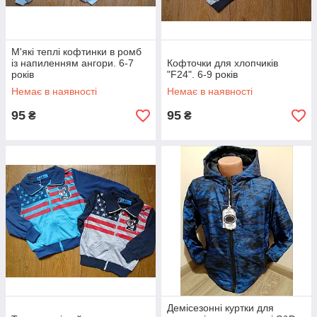
М'які теплі кофтинки в ромб
із напиленням ангори. 6-7
Кофточки для хлопчиків
років
"F24". 6-9 років
Немає в наявності
Немає в наявності
95
95
₴
₴
Демісезонні куртки для