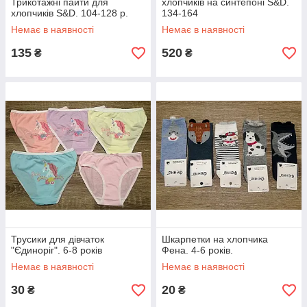
Трикотажні пайти для
хлопчиків на синтепоні S&D.
хлопчиків S&D. 104-128 р.
134-164
Немає в наявності
Немає в наявності
135
520
₴
₴
Трусики для дівчаток
Шкарпетки на хлопчика
"Єдиноріг". 6-8 років
Фена. 4-6 років.
Немає в наявності
Немає в наявності
30
20
₴
₴