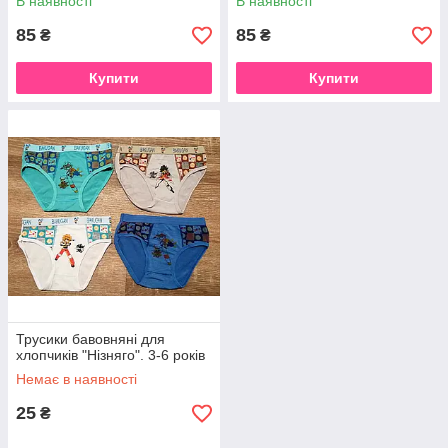
В наявності
В наявності
85
85
₴
₴
Купити
Купити
Трусики бавовняні для
хлопчиків "Нізняго". 3-6 років
Немає в наявності
25
₴