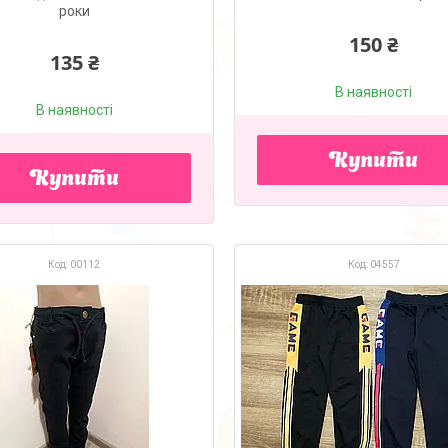
роки
150 ₴
135 ₴
В наявності
В наявності
Купити
Купити
00112
04557