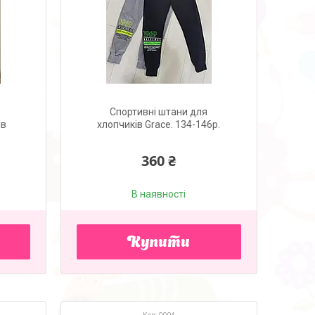
Спортивні штани для
ів
хлопчиків Grace. 134-146р.
360 ₴
В наявності
Купити