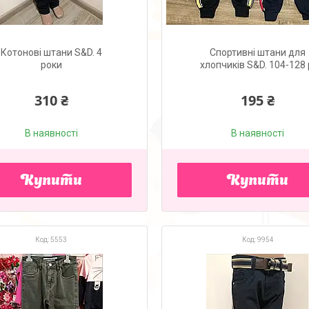
Котонові штани S&D. 4
Спортивні штани для
роки
хлопчиків S&D. 104-128 
310 ₴
195 ₴
В наявності
В наявності
Купити
Купити
5553
9954