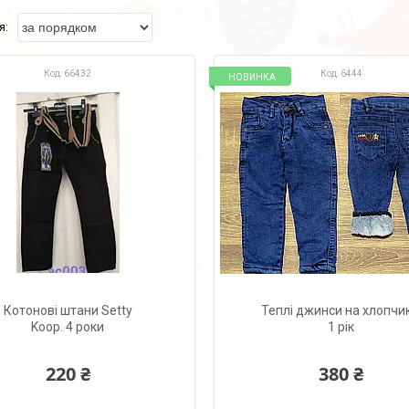
66432
6444
НОВИНКА
Котонові штани Setty
Теплі джинси на хлопчик
Koop. 4 роки
1 рік
220 ₴
380 ₴