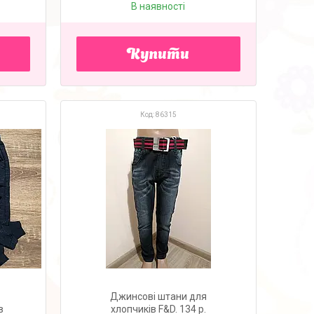
В наявності
Купити
86315
Джинсові штани для
в
хлопчиків F&D. 134 p.