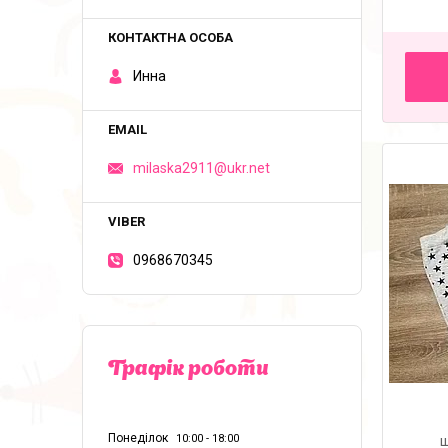
Инна
milaska2911@ukr.net
0968670345
Графік роботи
Понеділок
10:00
18:00
ш