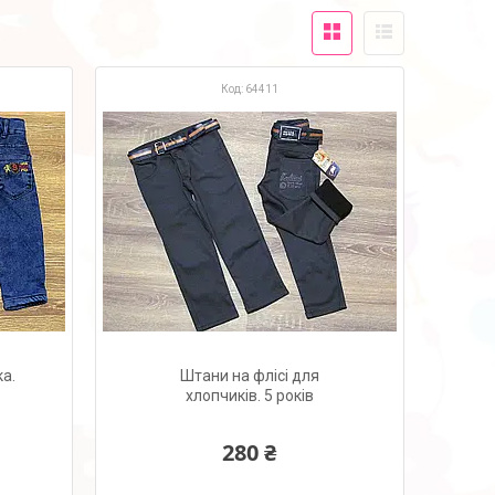
64411
а.
Штани на флісі для
хлопчиків. 5 років
280 ₴