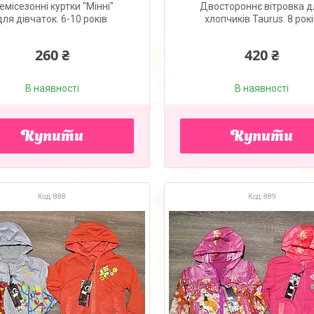
емісезонні куртки "Мінні"
Двостороннє вітровка д
для дівчаток. 6-10 років
хлопчиків Taurus. 8 рок
260 ₴
420 ₴
В наявності
В наявності
Купити
Купити
888
889