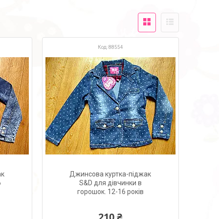
88554
ак
Джинсова куртка-піджак
6
S&D для дівчинки в
горошок. 12-16 років
210 ₴