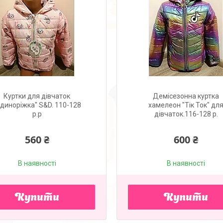
Куртки для дівчаток
Демісезонна куртка
диноріжка" S&D. 110-128
хамелеон "Тік Ток" дл
p.p
дівчаток.116-128 р.
560 ₴
600 ₴
В наявності
В наявності
Купити
Купити