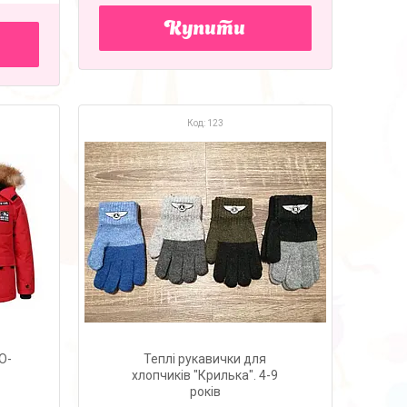
Купити
123
O-
Теплі рукавички для
хлопчиків "Крилька". 4-9
років