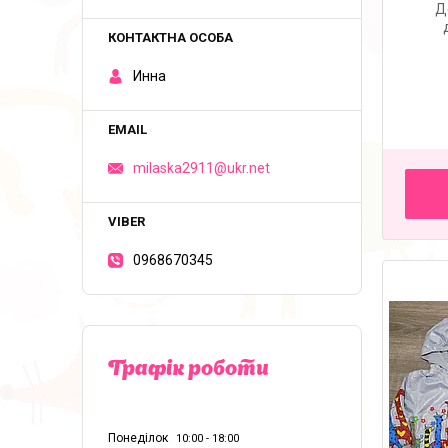
Д
Инна
milaska2911@ukr.net
0968670345
Графік роботи
Понеділок
10:00
18:00