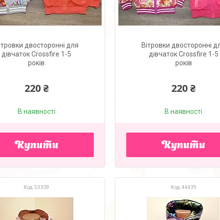
ітровки двосторонні для
Вітровки двосторонні д
дівчаток Crossfire 1-5
дівчаток Crossfire 1-5
років
років
220 ₴
220 ₴
В наявності
В наявності
Купити
Купити
53309
44439