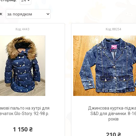
4443
88254
мові пальто на хутрі для
Джинсова куртка-підж
вчаток Glo-Story. 92-98 р.
S&D для дівчинки. 8-1
років
1 150 ₴
210 ₴