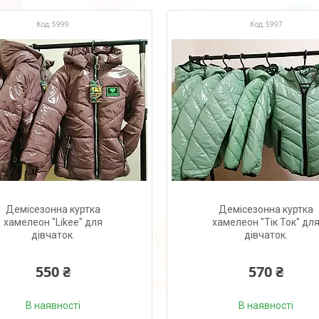
5999
5997
Демісезонна куртка
Демісезонна куртка
хамелеон "Likee" для
хамелеон "Тік Ток" дл
дівчаток.
дівчаток.
550 ₴
570 ₴
В наявності
В наявності