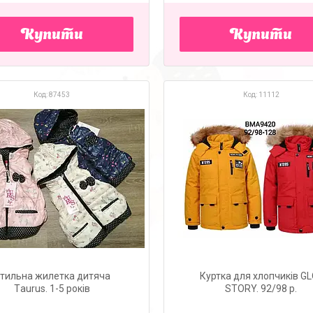
Купити
Купити
87453
11112
тильна жилетка дитяча
Куртка для хлопчиків GL
Тaurus. 1-5 років
STORY. 92/98 р.