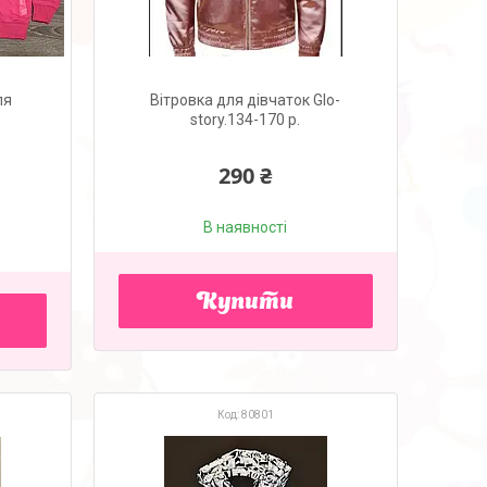
ля
Вітровка для дівчаток Glo-
story.134-170 р.
290 ₴
В наявності
Купити
80801