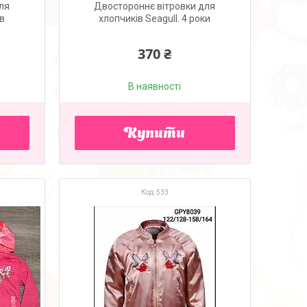
ля
Двостороннє вітровки для
ів
хлопчиків Seagull. 4 роки
370 ₴
В наявності
Купити
533