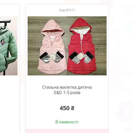
87411
Стильна жилетка дитяча
я
S&D. 1-5 років
450 ₴
В наявності