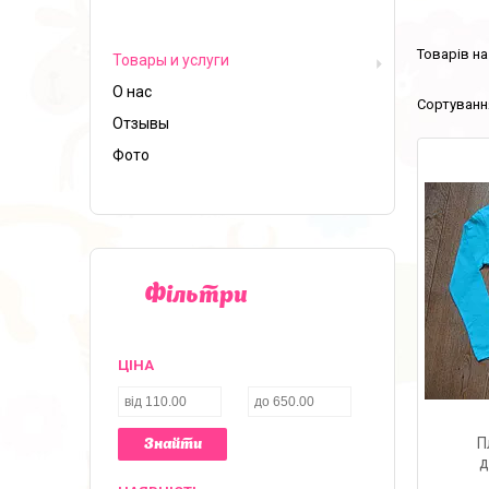
Товары и услуги
О нас
Отзывы
Фото
Фільтри
ЦІНА
П
Знайти
д