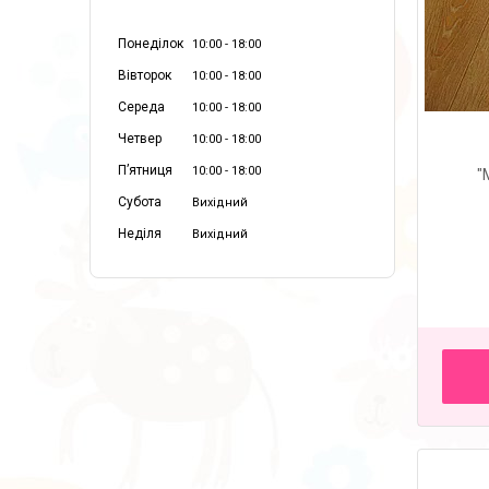
Понеділок
10:00
18:00
Вівторок
10:00
18:00
Середа
10:00
18:00
Четвер
10:00
18:00
Пʼятниця
10:00
18:00
"
Субота
Вихідний
Неділя
Вихідний