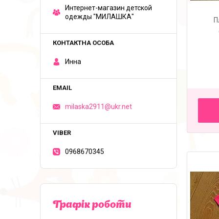
Интернет-магазин детской
одежды "МИЛАШКА"
П
Инна
milaska2911@ukr.net
0968670345
Графік роботи