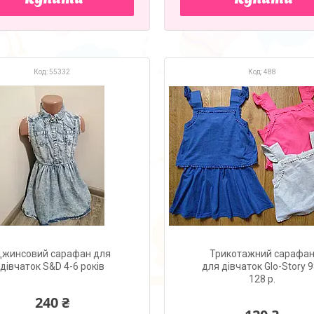
Купити
Купити
55332
488
жинсовий сарафан для
Трикотажний сарафа
дівчаток S&D 4-6 років
для дівчаток Glo-Story 9
128 р.
240 ₴