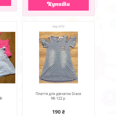
Купити
6753
н
Плаття для дівчаток Grace
8-
98-122 р.
190 ₴