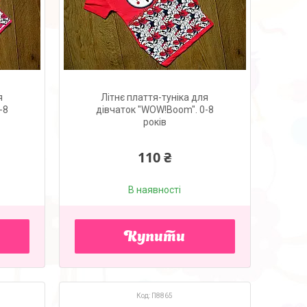
я
Літнє плаття-туніка для
-8
дівчаток "WOW!Boom". 0-8
років
110 ₴
В наявності
Купити
П8865