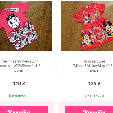
Літнє плаття-туніка для
Яскраві сукні
івчаток "WOW!Boom". 4-8
"Minnie&Mickey&Love". 5
років
років
110 ₴
125 ₴
В наявності
В наявності