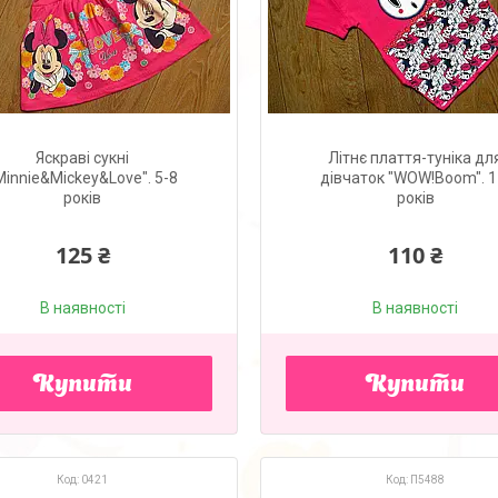
Яскраві сукні
Літнє плаття-туніка дл
Minnie&Mickey&Love". 5-8
дівчаток "WOW!Boom". 1
років
років
125 ₴
110 ₴
В наявності
В наявності
Купити
Купити
0421
П5488