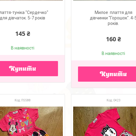
лаття-туніка "Сердечко"
Милое плаття для
для дівчаток. 5-7 років
дівчинки "Горошок". 4-
років.
145 ₴
160 ₴
В наявності
В наявності
Купити
Купити
П5588
0423