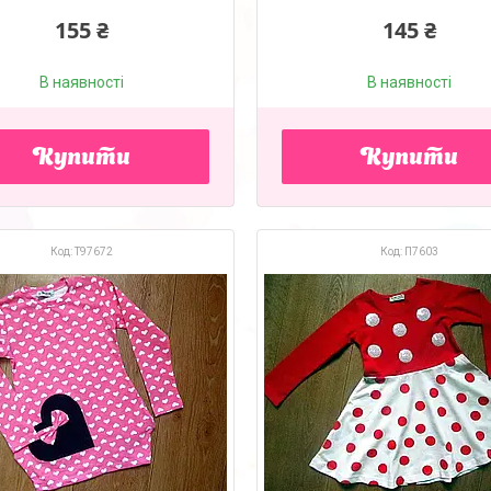
155 ₴
145 ₴
В наявності
В наявності
Купити
Купити
Т97672
П7603