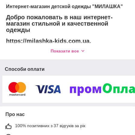
Интернет-магазин детской одежды "МИЛАШКА"
Добро пожаловать в наш интернет-
магазин стильной и качественной
одежды
https://milashka-kids.com.ua.
Показати все
Вашему вниманию представлен ряд
производителей одежды и обуви.
Делайте заказ на сайте и дарите ребенку
Способи оплати
яркое детство.
Про нас
100% позитивних з 37 відгуків за рік