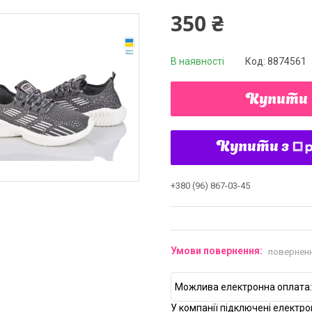
350 ₴
В наявності
Код:
8874561
Купити
Купити з
+380 (96) 867-03-45
поверненн
У компанії підключені електро