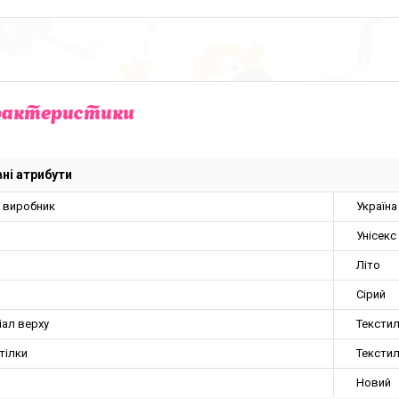
рактеристики
ні атрибути
а виробник
Україна
Унісекс
Літо
Сірий
іал верху
Тексти
тілки
Тексти
Новий