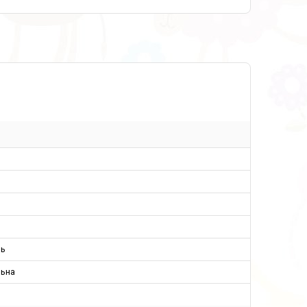
ль
льна