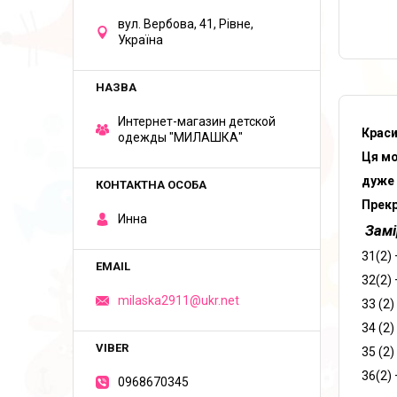
вул. Вербова, 41, Рівне,
Україна
Интернет-магазин детской
Краси
одежды "МИЛАШКА"
Ця мо
дуже 
Прекр
Инна
Замі
31(2) 
32(2) 
milaska2911@ukr.net
33 (2)
34 (2)
35 (2)
36(2) 
0968670345