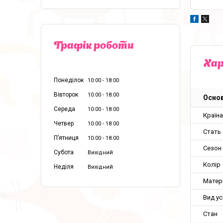
Графік роботи
Ха
Понеділок
10:00
18:00
Вівторок
10:00
18:00
Основ
Середа
10:00
18:00
Країн
Четвер
10:00
18:00
Стать
Пʼятниця
10:00
18:00
Сезон
Субота
Вихідний
Колір
Неділя
Вихідний
Матер
Вид ус
Стан