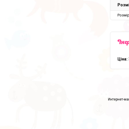
Розм
Розмір
Інф
Ціна: