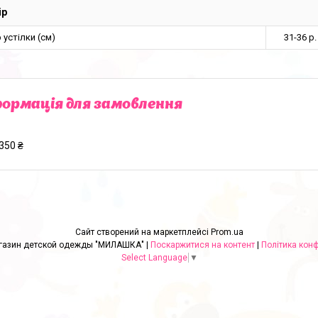
ір
 устілки (см)
31-36 р.
ормація для замовлення
350 ₴
Сайт створений на маркетплейсі
Prom.ua
Интернет-магазин детской одежды "МИЛАШКА" |
Поскаржитися на контент
|
Політика конф
Select Language
▼