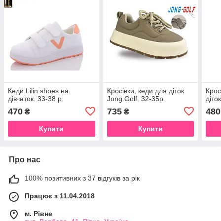
Кеди Lilin shoes на
Кросівки, кеди для діток
Крос
дівчаток. 33-38 р.
Jong.Golf. 32-35р.
діток
470
735
480
₴
₴
Купити
Купити
Про нас
100% позитивних з 37 відгуків за рік
Працює з 11.04.2018
м. Рівне