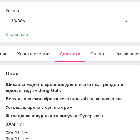
Розмір
33-38р.
В наявності
пис
Характеристики
Доставка
Оплата
Умови пове
Опис
Шикарна модель кросівок для дівчаток на трендовій
підошві від тм Jong Golf.
Верх якісна екошкіра та текстиль -сітка, не наскрізна.
Устілка шкіряна з супінатором.
Фіксація на шнурівку та липучку. Супер легкі.
ЗАМІРИ:
33р-21,1см
34р-21,7см