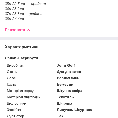
35р-22,5 см — продано
36р-23,2см
37р-23,8см - продано
38р-24,4см
Приховати
Характеристики
Основні атрибути
Виробник
Jong Golf
Стать
Для дівчаток
Сезон
Весна/Осінь
Колір
Бежевий
Матеріал верху
Штучна шкіра
Матеріал підкладки
Текстиль
Вид устілки
Шкіряна
Застібка
Липучка, Шнурівка
Супінатор
Так