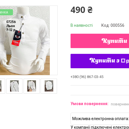
490 ₴
ИНКА
В наявності
Код:
000556
Купити
Купити з
+380 (96) 867-03-45
поверненн
У компанії підключені електро