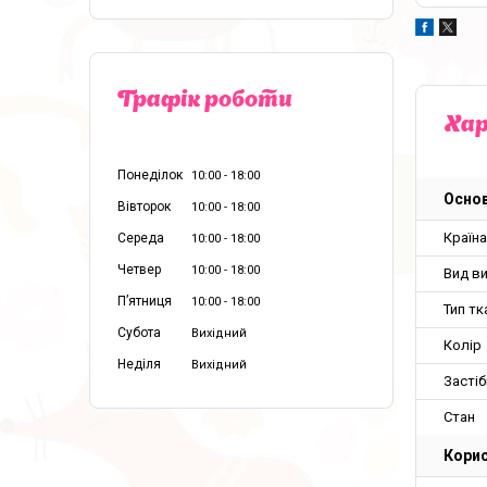
Графік роботи
Ха
Понеділок
10:00
18:00
Основ
Вівторок
10:00
18:00
Країн
Середа
10:00
18:00
Четвер
10:00
18:00
Вид в
Пʼятниця
10:00
18:00
Тип тк
Субота
Вихідний
Колір
Неділя
Вихідний
Застіб
Стан
Корис