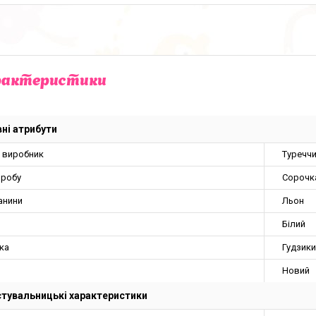
рактеристики
ні атрибути
а виробник
Туречч
иробу
Сорочк
анини
Льон
Білий
ка
Гудзики
Новий
тувальницькі характеристики