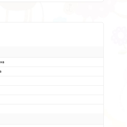
ина
а