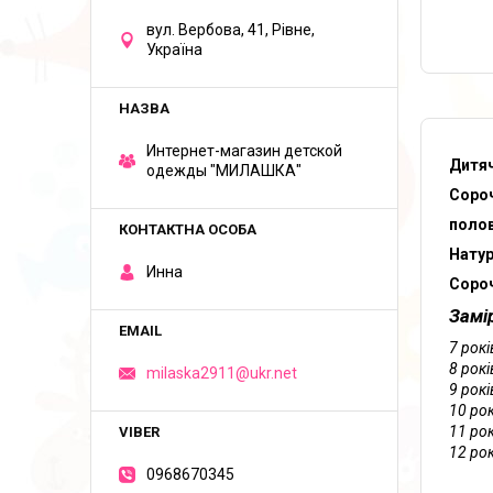
вул. Вербова, 41, Рівне,
Україна
Интернет-магазин детской
Дитяч
одежды "МИЛАШКА"
Сороч
полов
Натур
Инна
Сороч
Замір
7 рокі
8 рокі
milaska2911@ukr.net
9 рокі
10 рок
11 рок
12 рок
0968670345