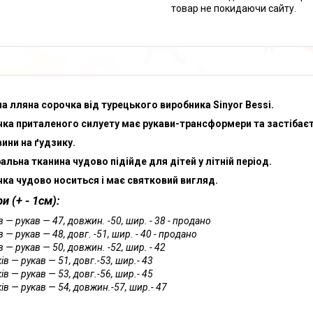
товар не покидаючи сайту.
а лляна сорочка від турецького виробника Sinyor Bessi.
ка приталеного силуету має рукави-трансформери та застібає
ини на ґудзику.
альна тканина чудово підійде для дітей у літній період.
ка чудово носиться і має святковий вигляд.
и (+ - 1см):
в — рукав — 47, довжин. -50, шир. - 38 - продано
в — рукав — 48, довг. -51, шир. - 40 - продано
в — рукав — 50, довжин. -52, шир. - 42
ів — рукав — 51, довг.-53, шир.- 43
ів — рукав — 53, довг.-56, шир.- 45
ів — рукав — 54, довжин.-57, шир.- 47