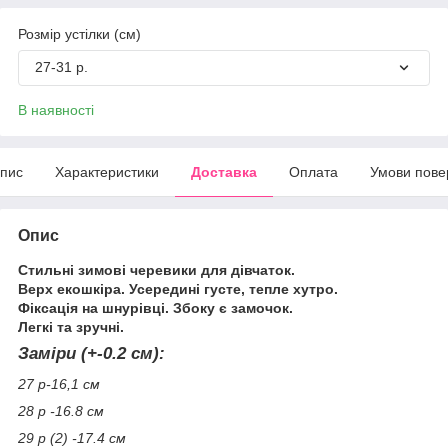
Розмір устілки (см)
27-31 р.
В наявності
пис
Характеристики
Доставка
Оплата
Умови пове
Опис
Стильні зимові черевики для дівчаток.
Верх екошкіра. Усередині густе, тепле хутро.
Фіксація на шнурівці. Збоку є замочок.
Легкі та зручні.
Заміри (+-0.2 см):
27 р-16,1 см
28 р -16.8 см
29 р (2) -17.4 см