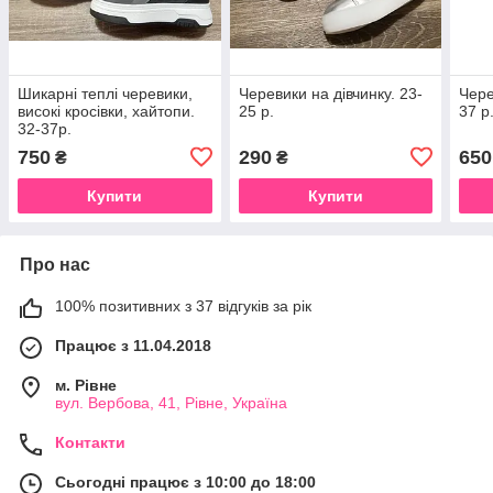
Шикарні теплі черевики,
Черевики на дівчинку. 23-
Чере
високі кросівки, хайтопи.
25 р.
37 р
32-37р.
750
290
650
₴
₴
Купити
Купити
Про нас
100% позитивних з 37 відгуків за рік
Працює з 11.04.2018
м. Рівне
вул. Вербова, 41, Рівне, Україна
Контакти
Сьогодні працює з 10:00 до 18:00