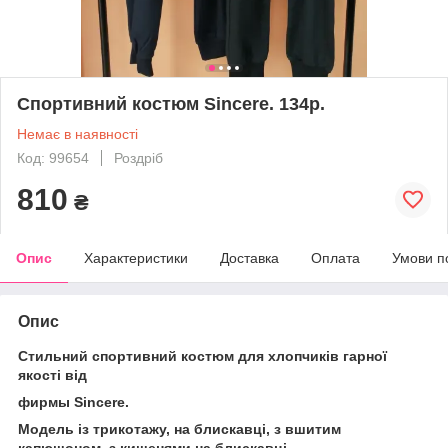
Спортивний костюм Sincere. 134р.
Немає в наявності
Код: 99654
Роздріб
810
₴
Опис
Характеристики
Доставка
Оплата
Умови п
Опис
Стильний спортивний костюм для хлопчиків гарної
якості від
фирмы Sincere.
Модель із трикотажу, на блискавці, з вшитим
капюшоном, з кишенями на блискавці.