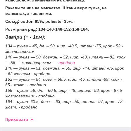
Рукави та низ на манжетах. Штани верх гумка, на
манжетах, з кишенями.
Склад: cotton 65%, poliester 35%.
Розмірний ряд: 134-140-146-152-158-164.
Заміри (+ - 1см):
134 – рукав – 45, дл. – 50, шир. -40.5, штани -75, крок - 52 -
жовтогарячим.
140 — рукав — 50, довжин. – 52, шир. -43, штани — 82, крок
— 56 — жовтогарячим. —
продано
146 — рукав — 51, довжина. – 55, шир. -44, штани -85, крок
- 62-жовтим - продано
152 — рукав — 54, довг. – 58.5, шир. -46, штани -89, крок -
65 - жовт. - продано
158 – рукав -56, дл. – 60.5, шир. -48, штани -93, крок - 67.5-
жовтогарячим - продано
164 – рукав -60.5, довг. – 63, шир. -50, штани -97, крок - 72 -
жовт. - продано
Приховати