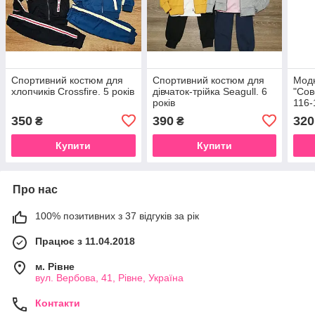
Спортивний костюм для
Спортивний костюм для
Мод
хлопчиків Crossfire. 5 років
дівчаток-трійка Seagull. 6
"Сов
років
116-
350
390
320
₴
₴
Купити
Купити
Про нас
100% позитивних з 37 відгуків за рік
Працює з 11.04.2018
м. Рівне
вул. Вербова, 41, Рівне, Україна
Контакти