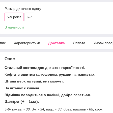
Розмір дитячого одягу
5-9 років
6-7
В наявності
пис
Характеристики
Доставка
Оплата
Умови пове
Опис
Стильний костюм для дівчаток гарної якості.
Кофта з вшитим капюшоном, рукави на манжетах.
Штани верх на гумці, низ манжет.
На штанах є кишені.
Відмінно поводиться в носінні, добре переться.
Заміри (+ - 1см):
5-6- рукав. - 38, дл. - 34, шир. - 38, довг. штанів - 65, крок