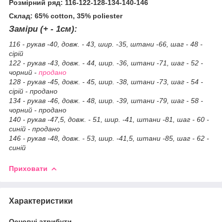
Розмірний ряд: 116-122-128-134-140-146
Склад: 65% cotton, 35% poliester
Заміри (+ - 1см):
116 - рукав -40, довж. - 43, шир. -35, штани -66, шаг - 48 -
сірій
122 - рукав -43, довж. - 44, шир. -36, штани -71, шаг - 52 -
чорний -
продано
128 - рукав -45, довж. - 45, шир. -38, штани -73, шаг - 54 -
сірій - продано
134 - рукав -46, довж. - 48, шир. -39, штани -79, шаг - 58 -
чорний - продано
140 - рукав -47,5, довж. - 51, шир. -41, штани -81, шаг - 60 -
синій - продано
146 - рукав -48, довж. - 53, шир. -41,5, штани -85, шаг - 62 -
синій
Приховати
Характеристики
Основні атрибути