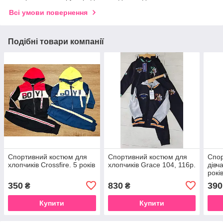
Всі умови повернення
Подібні товари компанії
Спортивний костюм для
Спортивний костюм для
Спор
хлопчиків Crossfire. 5 років
хлопчиків Grace 104, 116р.
дівч
рокі
350
830
390
₴
₴
Купити
Купити